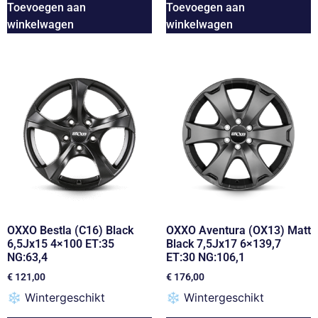
Toevoegen aan
Toevoegen aan
winkelwagen
winkelwagen
OXXO Bestla (C16) Black
OXXO Aventura (OX13) Matt
6,5Jx15 4×100 ET:35
Black 7,5Jx17 6×139,7
NG:63,4
ET:30 NG:106,1
€
121,00
€
176,00
❄
Wintergeschikt
❄
Wintergeschikt