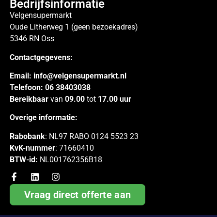
Bedrijfsinformatie
Velgensupermarkt
Oude Litherweg 1 (geen bezoekadres)
5346 RN Oss
Contactgegevens:
Email:
info@velgensupermarkt.nl
Telefoon:
06 38403038
Bereikbaar
van
09.00
tot
17.00 uur
Overige informatie:
Rabobank
: NL97 RABO 0124 5523 23
KvK-nummer
: 71660410
BTW-id:
NL001762356B18
Vraag direct offerte aan