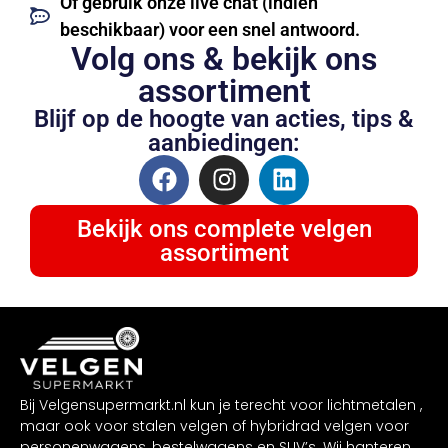
Of gebruik onze live chat (indien
beschikbaar) voor een snel antwoord.
Volg ons & bekijk ons
assortiment
Blijf op de hoogte van acties, tips &
aanbiedingen:
Bekijk ons complete velgen
assortiment
Bij Velgensupermarkt.nl kun je terecht voor lichtmetalen ,
maar ook voor stalen velgen of hybridrad velgen voor
personenwagens, bestelwagens en SUV’s. Wij hanteren