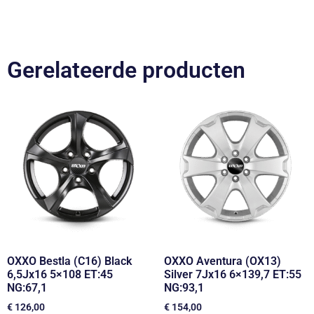
Gerelateerde producten
OXXO Bestla (C16) Black
OXXO Aventura (OX13)
6,5Jx16 5×108 ET:45
Silver 7Jx16 6×139,7 ET:55
NG:67,1
NG:93,1
€
126,00
€
154,00