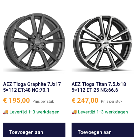
AEZ Tioga Graphite 7Jx17
AEZ Tioga Titan 7.5Jx18
5×112 ET:48 NG:70.1
5×112 ET:25 NG:66.6
€
195,00
€
247,00
Toevoegen aan
Toevoegen aan