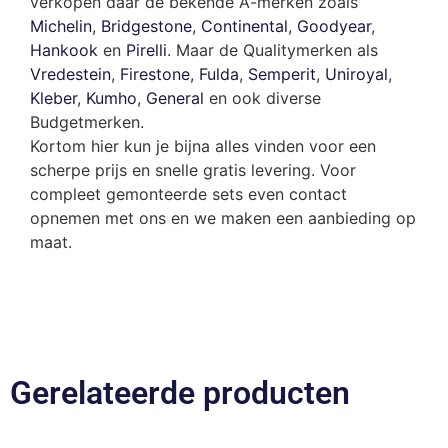
verkopen daar de bekende A-merken zoals
Michelin
,
Bridgestone
,
Continental
,
Goodyear
,
Hankook
en
Pirelli
. Maar de Qualitymerken als
Vredestein
,
Firestone
,
Fulda
,
Semperit
,
Uniroyal
,
Kleber
,
Kumho
,
General
en ook diverse
Budgetmerken.
Kortom hier kun je bijna alles vinden voor een
scherpe prijs en snelle gratis levering. Voor
compleet gemonteerde sets even contact
opnemen met ons en we maken een aanbieding op
maat.
Gerelateerde producten