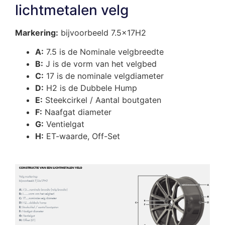
lichtmetalen velg
Markering:
bijvoorbeeld 7.5x17H2
A:
7.5 is de Nominale velgbreedte
B:
J is de vorm van het velgbed
C:
17 is de nominale velgdiameter
D:
H2 is de Dubbele Hump
E:
Steekcirkel / Aantal boutgaten
F:
Naafgat diameter
G:
Ventielgat
H:
ET-waarde, Off-Set