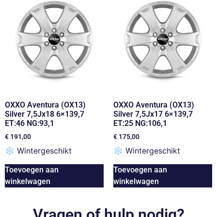
OXXO Aventura (OX13)
OXXO Aventura (OX13)
Silver 7,5Jx18 6×139,7
Silver 7,5Jx17 6×139,7
ET:46 NG:93,1
ET:25 NG:106,1
€
191,00
€
175,00
❄
Wintergeschikt
❄
Wintergeschikt
Toevoegen aan
Toevoegen aan
winkelwagen
winkelwagen
Vragen of hulp nodig?